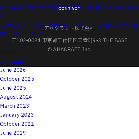
第79回日本食道学会学術集会でデモに技術協力をいたしまし
CONTACT
た
30分セットアップで稼働開始！クラウド測定結果レポート自
アハクラフト株式会社
動化ソリューション
〒102-0084 東京都千代田区二番町9-3 THE BASE
Recent Comments
© AHACRAFT Inc.
Archives
July 2026
June 2026
October 2025
June 2025
August 2024
March 2023
January 2023
October 2021
June 2019