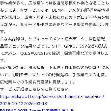
手作業が多く、広域案件では数週間規模の作業となることも
あります。本サービスでは、DEMベースの流向解析や窪地処
理を活用し、重複・隙間・未接続などのトポロジ不整合を抑
えながら、初期モデル作成に必要なデータ整備を効率化しま
す。
主な納品物は、サブキャッチメント境界データ、属性情報、
品質チェック結果などです。SHP、GPKG、CSVなどの形式
に対応し、QGISやArcGISで確認・編集可能な形で提供しま
す。
雨水管理計画、浸水解析、下水道・排水施設の検討などにお
いて、初期モデル立ち上げの時間短縮、手作業ミスの削減、
広域案件での作業負荷軽減に貢献します。
サービス詳細はこちらをご覧ください。
https://ahacraft.co.jp/services/catchment-model-icm/
Posted
2025-10-12
2026-03-18
on