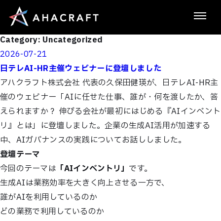
Category:
Uncategorized
Posted
2026-07-21
on
日テレAI-HR主催ウェビナーに登壇しました
アハクラフト株式会社 代表の久保田健瑛が、日テレAI-HR主
催のウェビナー「AIに任せた仕事、誰が・何を渡したか、答
えられますか？ 伸びる会社が最初にはじめる『AIインベント
リ』とは」に登壇しました。企業の生成AI活用が加速する
中、AIガバナンスの実践についてお話ししました。
登壇テーマ
今回のテーマは
「AIインベントリ」
です。
生成AIは業務効率を大きく向上させる一方で、
誰がAIを利用しているのか
どの業務で利用しているのか