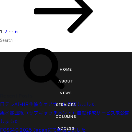
pagination
page
1
2
…
6
Search
Search
for:
HOME
ABOUT
NEWS
Recent Posts
日テレAI-HR主催ウェビナーに登壇しました
SERVICES
集水範囲線（サブキャッチメント）自動作成サービスを公開
COLUMNS
しました
ACCESS
FOSS4G 2025 Japanにて発表しました