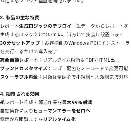
ム化するクラウド基盤を開発しました。
3. 製品の主な特長
レポート生成ロジックのデプロイ
：生データからレポートを
生成するロジックについては、当方にて実装し設置します
30分セットアップ：
お客様側のWindows PCにインストーラ
を実行するだけで導入完了
完全自動レポート：
リアルタイム解析＆PDF/HTML出力
ブランドカスタマイズ：
ロゴ・配色をノーコードで変更可能
スケーラブル料金：
月額従量課金で小規模〜大規模まで対応
4. 期待される効果
紙レポート作成・郵送作業を
最大99％削減
自動集計により
ヒューマンエラーをゼロへ
測定から閲覧までを
リアルタイム化