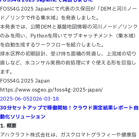
FOSS4G 2025 Japanにて発表しました
FOSS4G 2025 Japanにて代表の久保田が「DEMと河川ノー
ド／リンクで作る集水域」を発表しました。
本発表では、公開DEMと基盤地図情報の河川ノード／リンク
のみを用い、Pythonを用いてサブキャッチメント（集水域）
を自動生成するワークフローを紹介しました。
排水区界の初期設計、受け持ち面積の見直し、上流域の切り
直しなど、水コンサル実務の前処理にすぐ使える形を目指し
ます。
FOSS4G 2025 Japan
https://www.osgeo.jp/foss4g-2025-japan/
Posted
2025-06-05
2026-03-18
on
30分セットアップで稼働開始！クラウド測定結果レポート自
動化ソリューション
1. 概要
アハクラフト株式会社は、ガスクロマトグラフィーや健康指