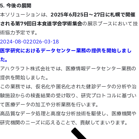
5. 今後の展開
本ソリューションは、
2025年6月25日〜27日に札幌で開催
される第79回日本食道学会学術集会
の展示ブースにおいて技
術協力予定です。
Posted
2024-08-02
2026-03-18
on
医学研究におけるデータセンター業務の提供を開始しまし
た。
アハクラフト株式会社では、医療情報データセンター業務の
提供を開始しました。
この業務では、仮名化や匿名化された健診データの分析や治
験施設からの検査結果の受け取り、研究プロトコルに基づい
て医療データの加工や分析業務を行います。
高品質なデータ処理と高度な分析技術を駆使し、医療機関や
研究機関のニーズに応えることで、貢献してまいります。
Posts
Page
Page
Page
Next