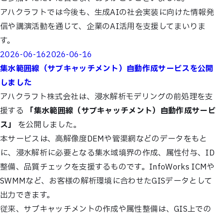
アハクラフトでは今後も、生成AIの社会実装に向けた情報発
信や講演活動を通じて、企業のAI活用を支援してまいりま
す。
Posted
2026-06-16
2026-06-16
on
集水範囲線（サブキャッチメント）自動作成サービスを公開
しました
アハクラフト株式会社は、浸水解析モデリングの前処理を支
援する
「集水範囲線（サブキャッチメント）自動作成サービ
ス」
を公開しました。
本サービスは、高解像度DEMや管渠網などのデータをもと
に、浸水解析に必要となる集水域境界の作成、属性付与、ID
整備、品質チェックを支援するものです。InfoWorks ICMや
SWMMなど、お客様の解析環境に合わせたGISデータとして
出力できます。
従来、サブキャッチメントの作成や属性整備は、GIS上での